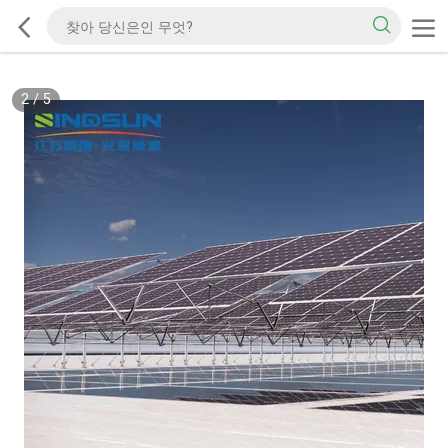
2
/
5