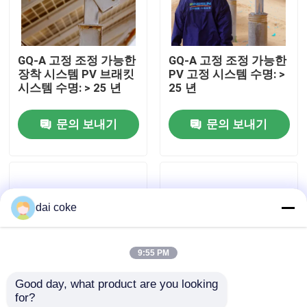
우리에 대하여
GQ-A 고정 조정 가능한
GQ-A 고정 조정 가능한
장착 시스템 PV 브래킷
PV 고정 시스템 수명: >
공장 여행
시스템 수명: > 25 년
25 년
문의 보내기
문의 보내기
품질 관리
연락주세요
dai coke
인용문을 요구하세요
9:55 PM
브라켓을 탑재하는 PV 패널
Good day, what product are you looking 
for?
조정할 수 있는 태양 전지판 브라켓
신뢰성 있는 PV 장착 브
귀하의 특정 요구 사항