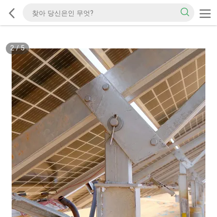
2
/
5