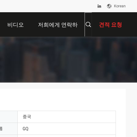
Korean
비디오
저희에게 연락하
견적 요청
십시오
중국
름
GQ