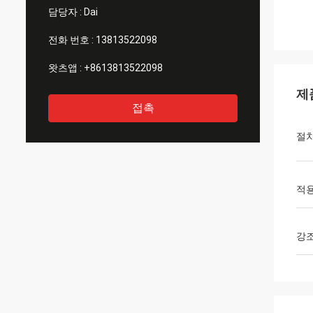
담당자 :
Dai
전화 번호 :
13813522098
왓츠앱 :
+8613813522098
제
접촉
절
적용
강