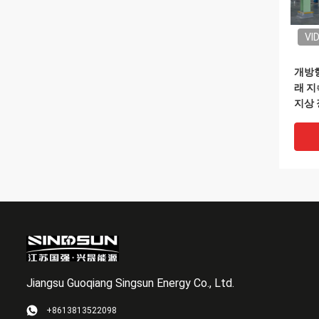
VI
개방형
래 지
지상 
Jiangsu Guoqiang Singsun Energy Co., Ltd.
VI
+8613813522098