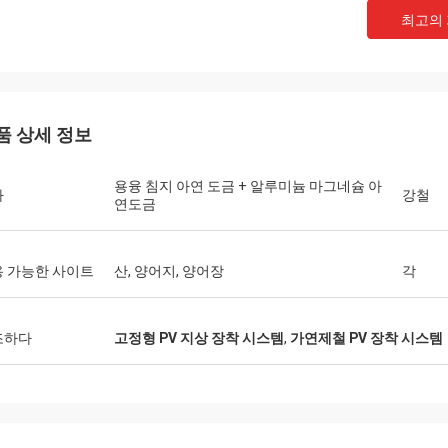
최고의
품 상세 정보
용융 침지 아연 도금 + 알루미늄 마그네슘 아
차
강철
연도금
 가능한 사이트
산, 양어지, 양어장
각
조하다
고정형 PV 지상 장착 시스템
,
가연제철 PV 장착 시스템