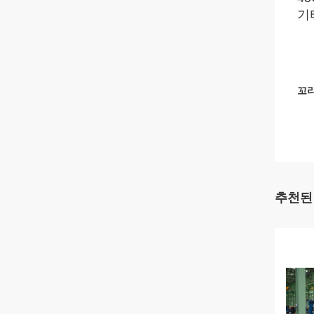
기
꼬리
추천된