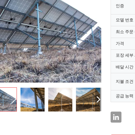
인증
모델 번호
최소 주문
가격
포장 세부
배달 시간
지불 조건
공급 능력