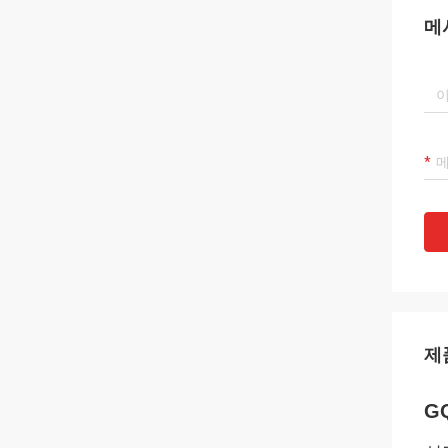
메
제
G