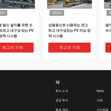
DEO
VIDEO
V
 필드 설치를 위한 오
상용용으로 사용되는 견고
쉽게
속되고 내구성 있는 PV
하고 내구성있는 PV 지상 장
의 
장착 시스템
착 시스템
최고의 가격
최고의 가격
약
회사 소개
News
공장 투어
사례
DEO
품질 관리
사이트맵