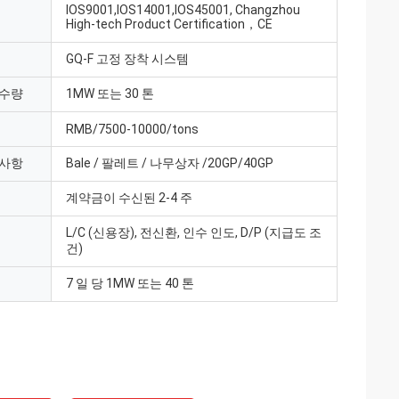
IOS9001,IOS14001,IOS45001, Changzhou
High-tech Product Certification，CE
GQ-F 고정 장착 시스템
 수량
1MW 또는 30 톤
RMB/7500-10000/tons
 사항
Bale / 팔레트 / 나무상자 /20GP/40GP
계약금이 수신된 2-4 주
L/C (신용장), 전신환, 인수 인도, D/P (지급도 조
건)
7 일 당 1MW 또는 40 톤