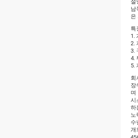
설
남
은
특
1
2
3
4
5
회
장쑤
며
시
하
노
수
개
4